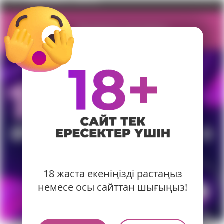
Тауарлар каталогы
18 жаста екеніңізді растаңыз
немесе осы сайттан шығыңыз!