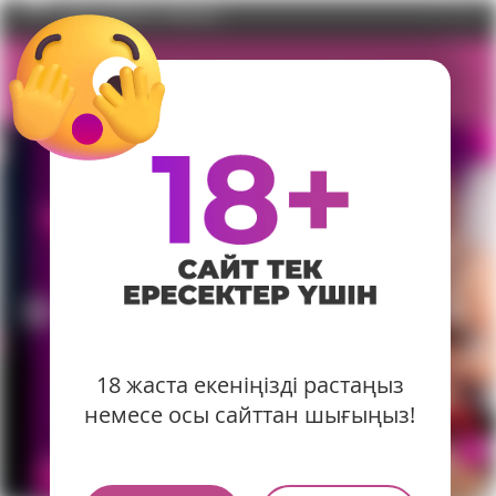
Кіру немесе тіркелу
Тауарлар каталогы
18 жаста екеніңізді растаңыз
немесе осы сайттан шығыңыз!